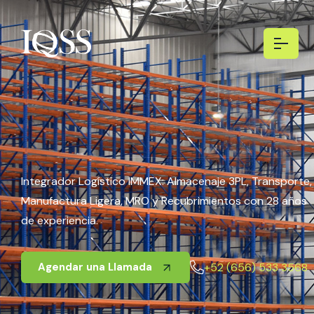
Integrador Logístico IMMEX: Almacenaje 3PL, Transporte,
Manufactura Ligera, MRO y Recubrimientos con 28 años
de experiencia.
+52 (656) 533 3568
Agendar una Llamada