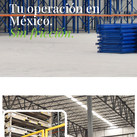
T
u
o
p
e
r
a
c
i
ó
n
e
n
M
é
x
i
c
o
.
S
i
n
f
r
i
c
c
i
ó
n
.