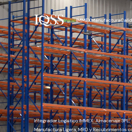
Inicio
IMMEX
Manufactura
Cali
Integrador Logístico IMMEX: Almacenaje 3PL, 
Manufactura Ligera, MRO y Recubrimientos c