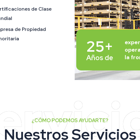
rtificaciones de Clase
ndial
presa de Propiedad
noritaria
25+
exper
oper
Años de
la fr
¿CÓMO PODEMOS AYUDARTE?
Nuestros Servicios