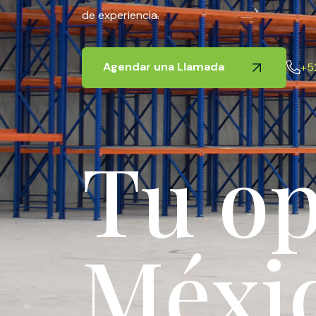
de experiencia.
Agendar una Llamada
+5
T
u
o
M
é
x
i