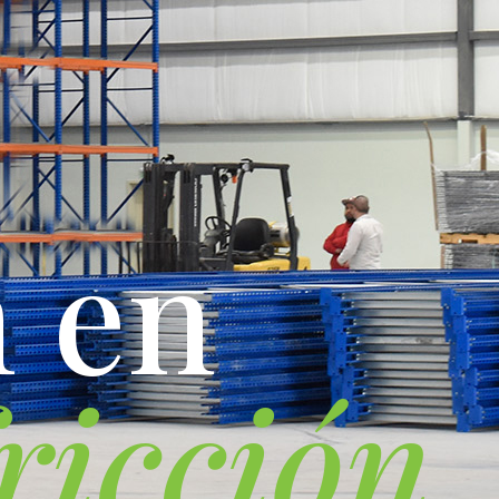
n
e
n
r
i
c
c
i
ó
n
.