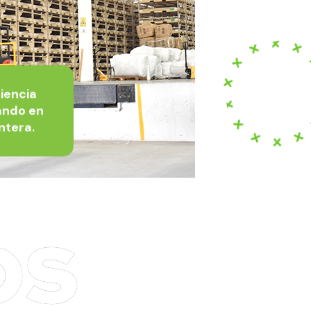
iencia
ando en
ontera.