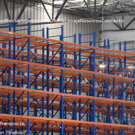
dad
Recubrimientos
MRO
Almacenaje
Nosotros
Contacto
Transporte,
on 28 años