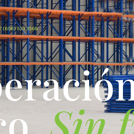
2 (656) 533 3568
p
e
r
a
c
i
ó
c
o
.
S
i
n
f