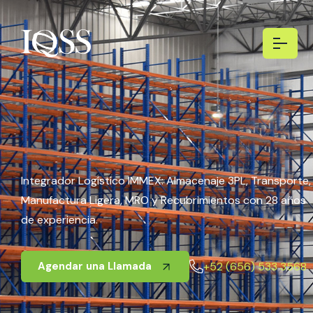
Integrador Logístico IMMEX: Almacenaje 3PL, Transporte,
Manufactura Ligera, MRO y Recubrimientos con 28 años
de experiencia.
+52 (656) 533 3568
Agendar una Llamada