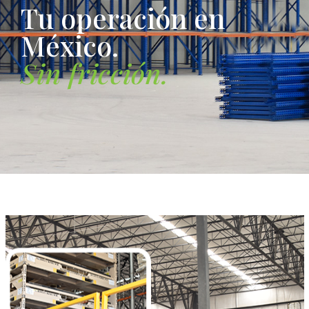
T
u
o
p
e
r
a
c
i
ó
n
e
n
M
é
x
i
c
o
.
S
i
n
f
r
i
c
c
i
ó
n
.