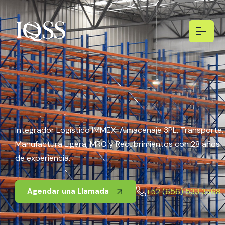
Integrador Logístico IMMEX: Almacenaje 3PL, Transporte,
Manufactura Ligera, MRO y Recubrimientos con 28 años
de experiencia.
+52 (656) 533 3568
Agendar una Llamada