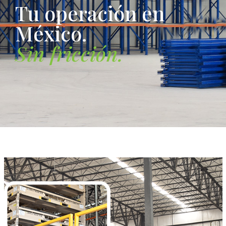
T
u
o
p
e
r
a
c
i
ó
n
e
n
M
é
x
i
c
o
.
S
i
n
f
r
i
c
c
i
ó
n
.