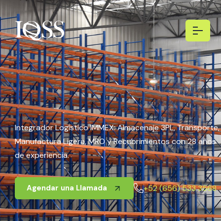
Integrador Logístico IMMEX: Almacenaje 3PL, Transporte,
Manufactura Ligera, MRO y Recubrimientos con 28 años
de experiencia.
+52 (656) 533 3568
Agendar una Llamada