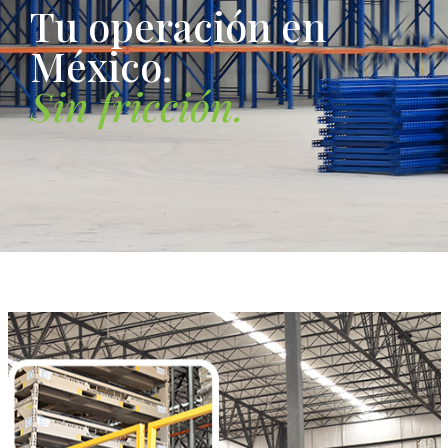
T
u
o
p
e
r
a
c
i
ó
n
e
n
M
é
x
i
c
o
.
S
i
n
f
r
i
c
c
i
ó
n
.