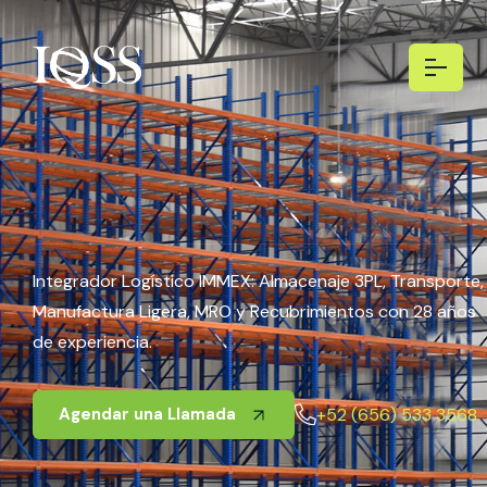
Integrador Logístico IMMEX: Almacenaje 3PL, Transporte,
Manufactura Ligera, MRO y Recubrimientos con 28 años
de experiencia.
+52 (656) 533 3568
Agendar una Llamada