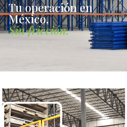
T
u
o
p
e
r
a
c
i
ó
n
e
n
M
é
x
i
c
o
.
S
i
n
f
r
i
c
c
i
ó
n
.