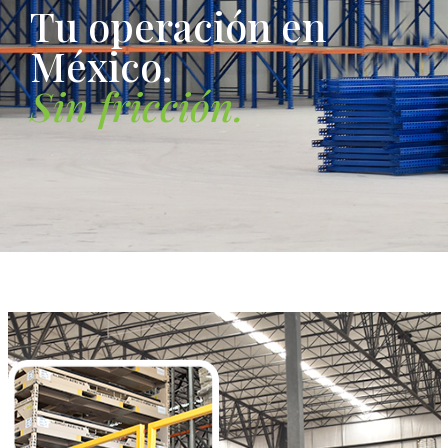
T
u
o
p
e
r
a
c
i
ó
n
e
n
M
é
x
i
c
o
.
S
i
n
f
r
i
c
c
i
ó
n
.