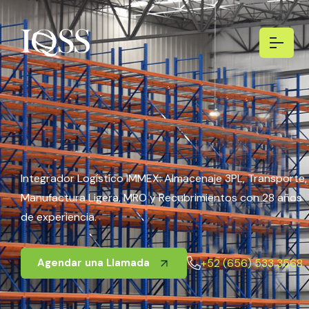
Integrador Logístico IMMEX: Almacenaje 3PL, Transporte,
Manufactura Ligera, MRO y Recubrimientos con 28 años
de experiencia.
+52 (656) 533 3568
Agendar una Llamada