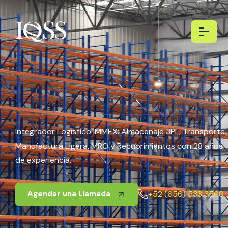
Integrador Logístico IMMEX: Almacenaje 3PL, Transporte,
Manufactura Ligera, MRO y Recubrimientos con 28 años
de experiencia.
+52 (656) 533 3568
Agendar una Llamada