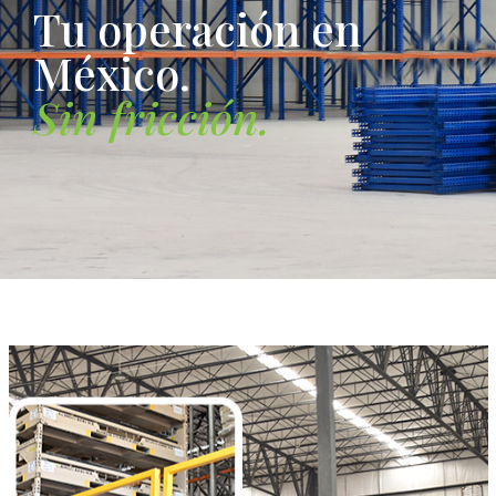
T
u
o
p
e
r
a
c
i
ó
n
e
n
M
é
x
i
c
o
.
S
i
n
f
r
i
c
c
i
ó
n
.