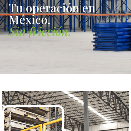
T
u
o
p
e
r
a
c
i
ó
n
e
n
M
é
x
i
c
o
.
S
i
n
f
r
i
c
c
i
ó
n
.