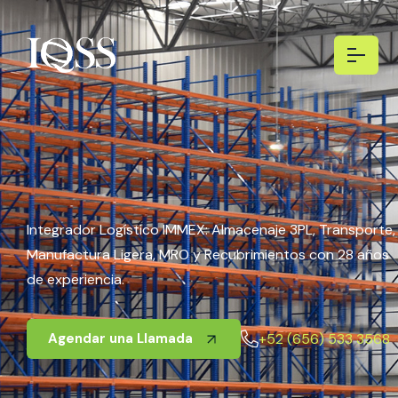
Integrador Logístico IMMEX: Almacenaje 3PL, Transporte,
Manufactura Ligera, MRO y Recubrimientos con 28 años
de experiencia.
+52 (656) 533 3568
Agendar una Llamada