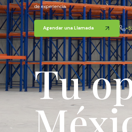
de experiencia.
Agendar una Llamada
+5
T
u
o
M
é
x
i