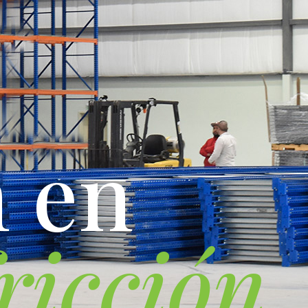
n
e
n
r
i
c
c
i
ó
n
.