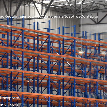
dad
Recubrimientos
MRO
Almacenaje
Nosotros
Contacto
Transporte,
on 28 años