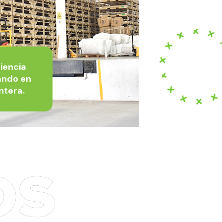
iencia
ando en
ontera.