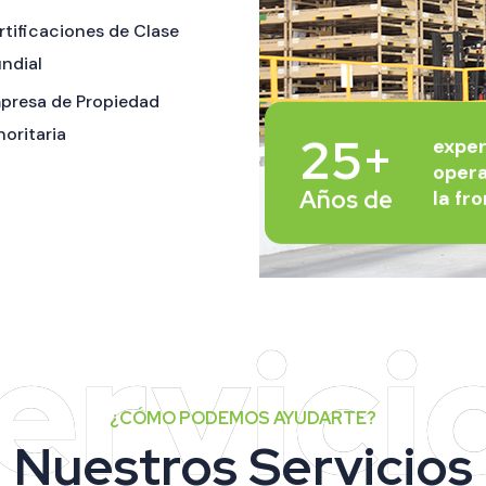
rtificaciones de Clase
ndial
presa de Propiedad
noritaria
25+
exper
oper
Años de
la fr
¿CÓMO PODEMOS AYUDARTE?
Nuestros Servicios