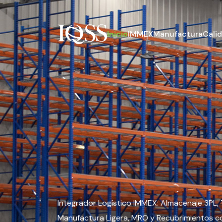
Inicio
IMMEX
Manufactura
Cali
Integrador Logístico IMMEX: Almacenaje 3PL, 
Manufactura Ligera, MRO y Recubrimientos c