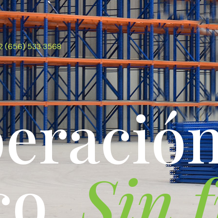
2 (656) 533 3568
p
e
r
a
c
i
ó
c
o
.
S
i
n
f